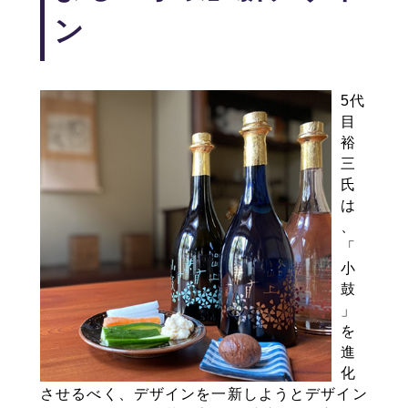
ン
5代
目
裕
三
氏
は
、
「
小
鼓
」
を
進
化
させるべく、デザインを一新しようとデザイン