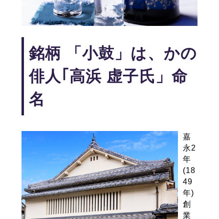
銘柄 「小鼓」は、かの
俳人｢高浜 虚子氏」命
名
嘉
永2
年
(18
49
年)
創
業