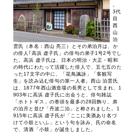
。
3代
目
西
山
泊
雲氏（本名：西山 亮三）とその弟泊月は、か
の俳人｢高浜 虚子氏」の俳句の弟子1号2号でし
た。高浜 虚子氏は、日本の明治・大正・昭和
の時代にわたって活躍した俳人で、五七五のた
った17文字の中に、「花鳥諷詠」「客観写
生」を読み込む俳句の第一人者。西山 泊雲氏
は、1877年西山酒造場の長男として生まれ、1
903年に高浜 虚子氏に出会うと、俳句雑誌
「ホトトギス」の巻頭を最多の28回飾り、弟
の泊月と並び「丹波二泊」と称されました。1
915年に高浜 虚子氏が「ここに美酒あり名づ
けて小鼓といふ」という句を詠み、氏の命名
で、清酒「小鼓」が誕生しました。