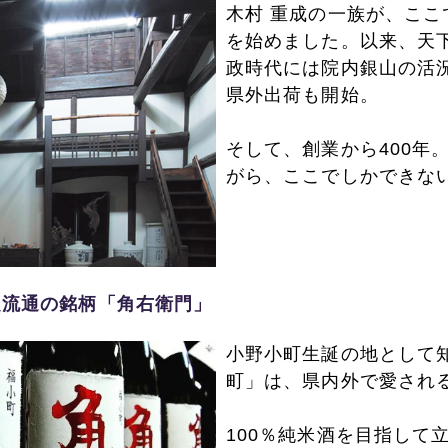
木村 重成の一族が、こ
を始めました。以来、天
政時代には院内銀山の活
県外出荷も開始。
そして、創業から400年
がら、ここでしかできな
定流通の銘柄「角右衛門」
小野小町生誕の地として
町」は、県内外で愛され
100％純米酒を目指して