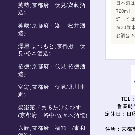
日本酒
英勲(京都府・伏見/齊藤酒
720ml
造)
詳しく
神蔵(京都府・洛中/松井酒
※20歳
造)
お酒は2
澤屋 まつもと(京都府・伏
見/松本酒造)
招德(京都府・伏見/招德酒
造)
富翁(京都府・伏見/北川本
家)
TEL：
営業時間
聚楽第／まるたけえびす
定休日：日
(京都府・洛中/佐々木酒造)
六歓(京都府・福知山/東和
住所：京都