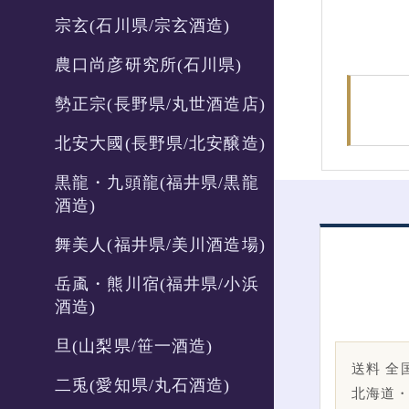
宗玄(石川県/宗玄酒造)
農口尚彦研究所(石川県)
勢正宗(長野県/丸世酒造店)
北安大國(長野県/北安醸造)
黒龍・九頭龍(福井県/黒龍
酒造)
舞美人(福井県/美川酒造場)
岳颪・熊川宿(福井県/小浜
酒造)
旦(山梨県/笹一酒造)
送料 全国
二兎(愛知県/丸石酒造)
北海道・