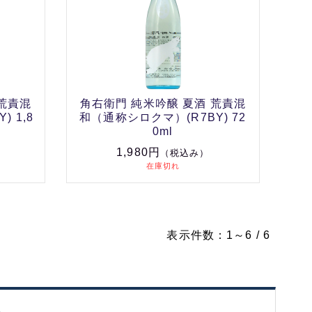
 荒責混
角右衛門 純米吟醸 夏酒 荒責混
 1,8
和（通称シロクマ）(R7BY) 72
0ml
1,980円
（税込み）
在庫切れ
表示件数：1～6 / 6