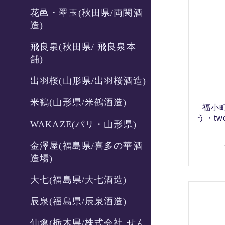
花邑・翠玉(秋田県/両関酒
造)
飛良泉(秋田県/ 飛良泉本
舗)
出羽桜(山形県/出羽桜酒造)
米鶴(山形県/米鶴酒造)
福小町
う・t
WAKAZE(パリ・山形県)
金澤屋(福島県/喜多の華酒
造場)
大七(福島県/大七酒造)
辰泉(福島県/辰泉酒造)
仙禽(栃木県/株式会社 せん