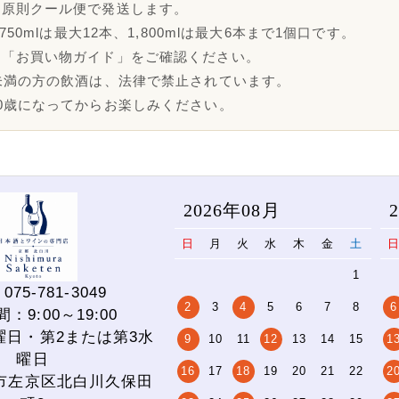
は原則クール便で発送します。
・750mlは最大12本、1,800mlは最大6本まで1個口です。
は「お買い物ガイド」をご確認ください。
未満の方の飲酒は、法律で禁止されています。
0歳になってからお楽しみください。
2026年08月
日
月
火
水
木
金
土
1
075-781-3049
2
3
4
5
6
7
8
6
：9:00～19:00
曜日・第2または第3水
9
10
11
12
13
14
15
1
曜日
16
17
18
19
20
21
22
2
市左京区北白川久保田