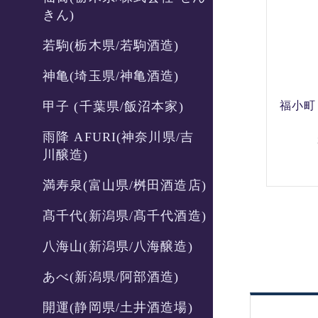
きん)
若駒(栃木県/若駒酒造)
神亀(埼玉県/神亀酒造)
福小町
甲子 (千葉県/飯沼本家)
雨降 AFURI(神奈川県/吉
川醸造)
満寿泉(富山県/桝田酒造店)
髙千代(新潟県/髙千代酒造)
八海山(新潟県/八海醸造)
あべ(新潟県/阿部酒造)
開運(静岡県/土井酒造場)