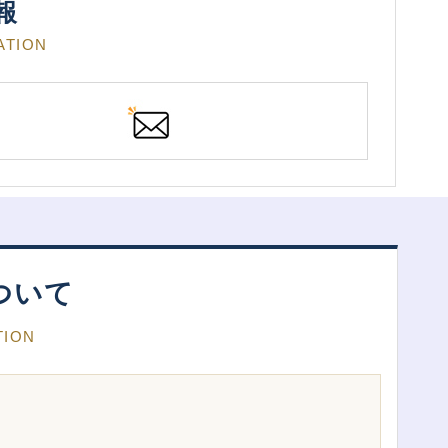
報
ATION
ついて
TION