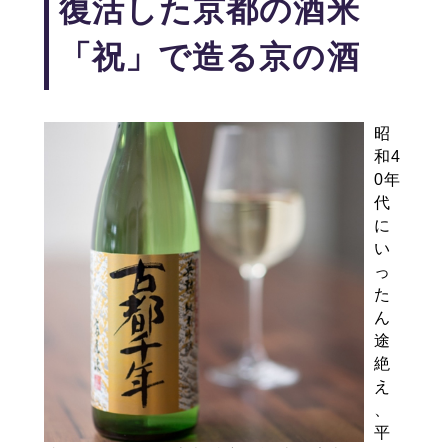
復活した京都の酒米
「祝」で造る京の酒
昭
和4
0年
代
に
い
っ
た
ん
途
絶
え
、
平