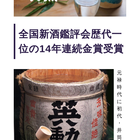
全国新酒鑑評会歴代一
位の14年連続金賞受賞
元
禄
時
代
に
初
代
・
井
筒