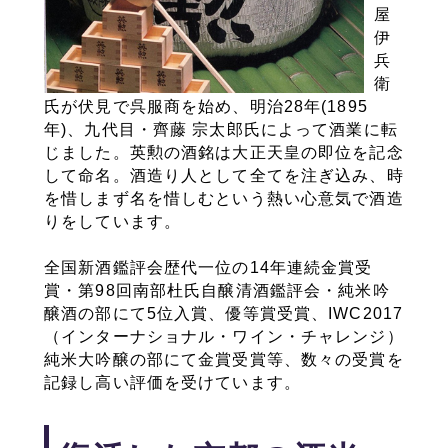
屋
伊
兵
衛
氏が伏見で呉服商を始め、明治28年(1895
年)、九代目・齊藤 宗太郎氏によって酒業に転
じました。英勲の酒銘は大正天皇の即位を記念
して命名。酒造り人として全てを注ぎ込み、時
を惜しまず名を惜しむという熱い心意気で酒造
りをしています。
全国新酒鑑評会歴代一位の14年連続金賞受
賞・第98回南部杜氏自醸清酒鑑評会・純米吟
醸酒の部にて5位入賞、優等賞受賞、IWC2017
（インターナショナル・ワイン・チャレンジ）
純米大吟醸の部にて金賞受賞等、数々の受賞を
記録し高い評価を受けています。