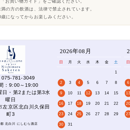
は「お買い物ガイド」をご確認ください。
未満の方の飲酒は、法律で禁止されています。
0歳になってからお楽しみください。
2026年08月
日
月
火
水
木
金
土
1
075-781-3049
2
3
4
5
6
7
8
6
：9:00～19:00
曜日・第2または第3水
9
10
11
12
13
14
15
1
曜日
16
17
18
19
20
21
22
2
市左京区北白川久保田
町3
23
24
25
26
27
28
29
2
 京都 北白川 にしむら酒店
30
31