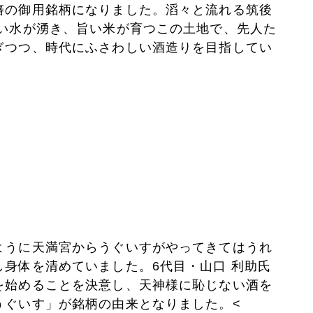
藩の御用銘柄になりました。滔々と流れる筑後
良い水が湧き、旨い米が育つこの土地で、先人た
ぎつつ、時代にふさわしい酒造りを目指してい
ように天満宮からうぐいすがやってきてはうれ
身体を清めていました。6代目・山口 利助氏
を始めることを決意し、天神様に恥じない酒を
うぐいす」が銘柄の由来となりました。<