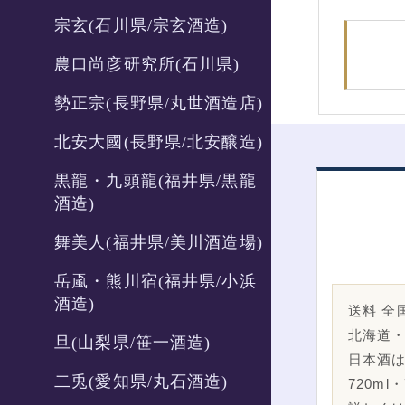
宗玄(石川県/宗玄酒造)
農口尚彦研究所(石川県)
勢正宗(長野県/丸世酒造店)
北安大國(長野県/北安醸造)
黒龍・九頭龍(福井県/黒龍
酒造)
舞美人(福井県/美川酒造場)
岳颪・熊川宿(福井県/小浜
酒造)
送料 全国
北海道・
旦(山梨県/笹一酒造)
日本酒
二兎(愛知県/丸石酒造)
720ml