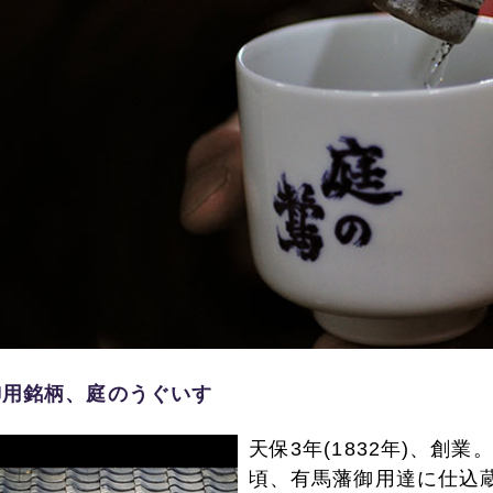
御用銘柄、庭のうぐいす
天保3年(1832年)、創
頃、有馬藩御用達に仕込