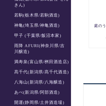
きん)
若駒(栃木県/若駒酒造)
神亀(埼玉県/神亀酒造)
庭のう
甲子 (千葉県/飯沼本家)
雨降 AFURI(神奈川県/吉
川醸造)
満寿泉(富山県/桝田酒造店)
髙千代(新潟県/髙千代酒造)
八海山(新潟県/八海醸造)
あべ(新潟県/阿部酒造)
開運(静岡県/土井酒造場)