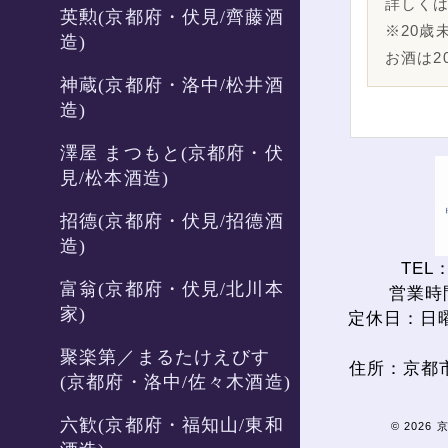
詳しく
英勲(京都府・伏見/齊藤酒
※20歳
造)
お酒は2
神蔵(京都府・洛中/松井酒
造)
澤屋 まつもと(京都府・伏
見/松本酒造)
招德(京都府・伏見/招德酒
造)
TEL：
富翁(京都府・伏見/北川本
営業時間
家)
定休日：日
聚楽第／まるたけえびす
住所：京都
(京都府・洛中/佐々木酒造)
六歓(京都府・福知山/東和
© 2026