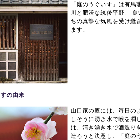
「庭のうぐいす」は有馬
川と肥沃な筑後平野。 
ちの真摯な気風を受け継
ます。
いすの由来
山口家の庭には、毎日の
しそうに湧き水で喉を潤し
は、清き湧き水で酒造り
造ろうと決意し、「庭の