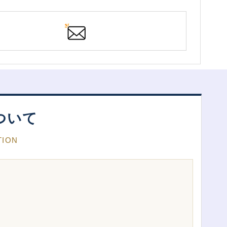
ついて
TION