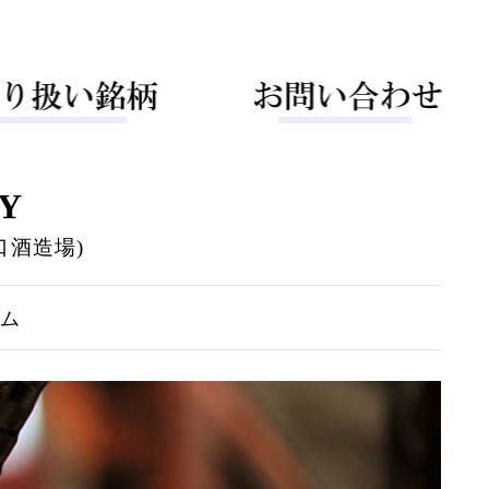
Y
口酒造場)
ーム