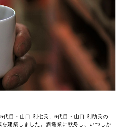
業。5代目・山口 利七氏、6代目・山口 利助氏の
蔵を建築しました。酒造業に献身し、いつしか