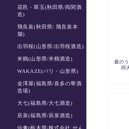
花邑・翠玉(秋田県/両関酒
造)
飛良泉(秋田県/ 飛良泉本
舗)
出羽桜(山形県/出羽桜酒造)
米鶴(山形県/米鶴酒造)
庭のう
回火
WAKAZE(パリ・山形県)
金澤屋(福島県/喜多の華酒
造場)
大七(福島県/大七酒造)
辰泉(福島県/辰泉酒造)
仙禽(栃木県/株式会社 せん