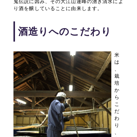
鬼伝説に因み、その大江山連峰の湧き清水によ
り酒を醸していることに由来します。
酒造りへのこだわり
米
は
、
栽
培
か
ら
こ
だ
わ
り
、