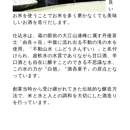
良
い
お米を使うことでお米を多く磨かなくても美味
しいお酒を造りだします。
仕込水は、蔵の眼前の大江山連峰に属す丹後富
士「由良ヶ岳」中腹に流れ出る不動の滝の水を
使用。「不動山水（ふどうさんすい）」と名付
けられ、超軟水の水質でありながら甘口酒、辛
口酒とも自在に醸すことのできる不思議な水、
この水の力が『白嶺』『酒呑童子』の原点とな
っています。
創業当時から受け継がれてきた伝統的な醸造方
法で、米と水と人との調和を大切にした酒造り
を行っています。