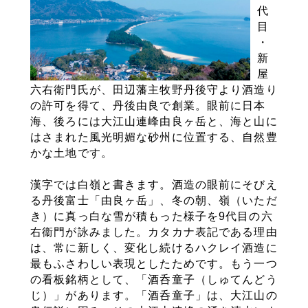
代
目
・
新
屋
六右衛門氏が、田辺藩主牧野丹後守より酒造り
の許可を得て、丹後由良で創業。眼前に日本
海、後ろには大江山連峰由良ヶ岳と、海と山に
はさまれた風光明媚な砂州に位置する、自然豊
かな土地です。
漢字では白嶺と書きます。酒造の眼前にそびえ
る丹後富士「由良ヶ岳」、冬の朝、嶺（いただ
き）に真っ白な雪が積もった様子を9代目の六
右衞門が詠みました。カタカナ表記である理由
は、常に新しく、変化し続けるハクレイ酒造に
最もふさわしい表現としたためです。もう一つ
の看板銘柄として、「酒呑童子（しゅてんどう
じ）」があります。「酒呑童子」は、大江山の