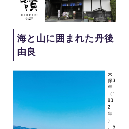
海と山に囲まれた丹後
由良
天
保3
年
（1
83
2
年
）
、5