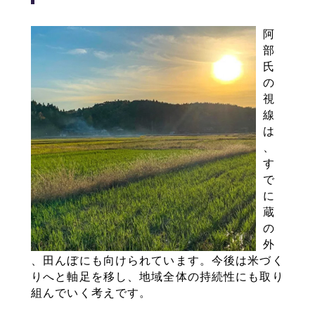
阿
部
氏
の
視
線
は
、
す
で
に
蔵
の
外
、田んぼにも向けられています。今後は米づく
りへと軸足を移し、地域全体の持続性にも取り
組んでいく考えです。