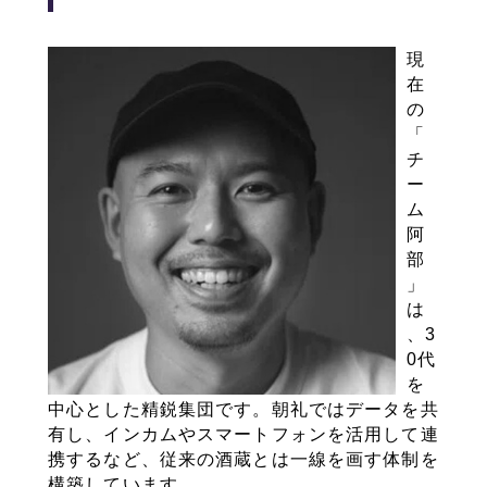
現
在
の
「
チ
ー
ム
阿
部
」
は
、3
0代
を
中心とした精鋭集団です。朝礼ではデータを共
有し、インカムやスマートフォンを活用して連
携するなど、従来の酒蔵とは一線を画す体制を
構築しています。