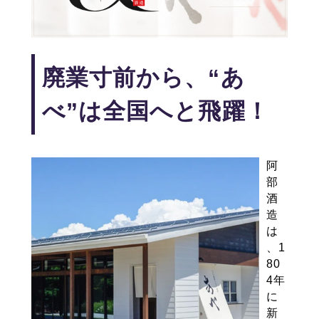
廃業寸前から、“あ
べ”は全国へと飛躍！
阿
部
酒
造
は
、1
80
4年
に
新