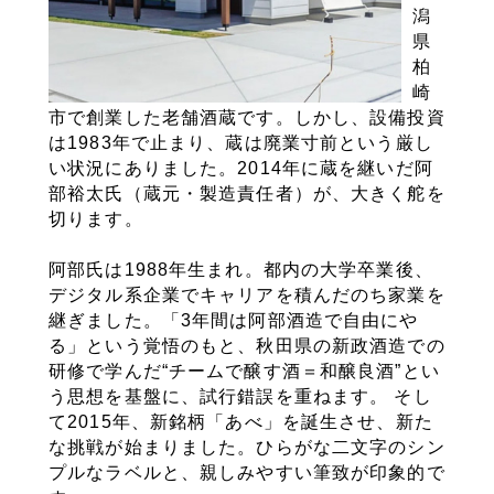
潟
県
柏
崎
市で創業した老舗酒蔵です。しかし、設備投資
は1983年で止まり、蔵は廃業寸前という厳し
い状況にありました。2014年に蔵を継いだ阿
部裕太氏（蔵元・製造責任者）が、大きく舵を
切ります。
阿部氏は1988年生まれ。都内の大学卒業後、
デジタル系企業でキャリアを積んだのち家業を
継ぎました。「3年間は阿部酒造で自由にや
る」という覚悟のもと、秋田県の新政酒造での
研修で学んだ“チームで醸す酒＝和醸良酒”とい
う思想を基盤に、試行錯誤を重ねます。 そし
て2015年、新銘柄「あべ」を誕生させ、新た
な挑戦が始まりました。ひらがな二文字のシン
プルなラベルと、親しみやすい筆致が印象的で