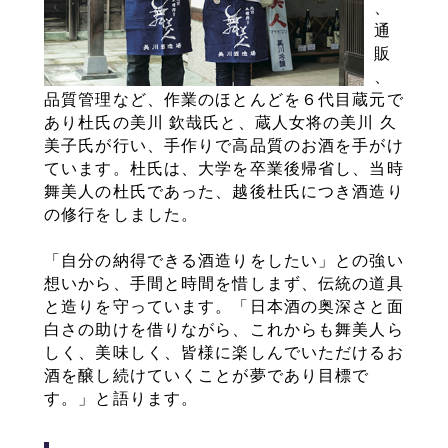
、
通
販
、
品質管理など、作業のほとんどを６代目蔵元で
あり杜氏の美川 欽哉氏と、蔵人女将の美川 久
美子氏が行い、手作りで高品質のお酒を手がけ
ています。杜氏は、大学を卒業後帰省し、当時
舞美人の杜氏であった、越後杜氏につき酒造り
の修行をしました。
「自分の納得できる酒造りをしたい」との強い
想いから、手間と時間を惜しまず、伝統の道具
と造りを守っています。「日本酒の奥深さと面
白さの助けを借りながら、これからも舞美人ら
しく、美味しく、皆様に楽しんでいただけるお
酒を醸し続けていくことが夢であり目標で
す。」と語ります。