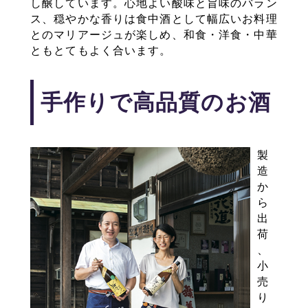
し醸しています。心地よい酸味と旨味のバラン
ス、穏やかな香りは食中酒として幅広いお料理
とのマリアージュが楽しめ、和食・洋食・中華
ともとてもよく合います。
手作りで高品質のお酒
製
造
か
ら
出
荷
、
小
売
り