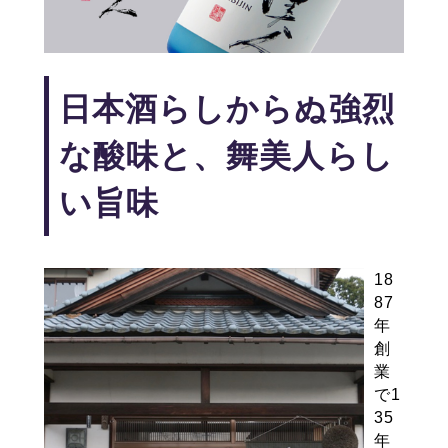
日本酒らしからぬ強烈
な酸味と、舞美人らし
い旨味
18
87
年
創
業
で1
35
年