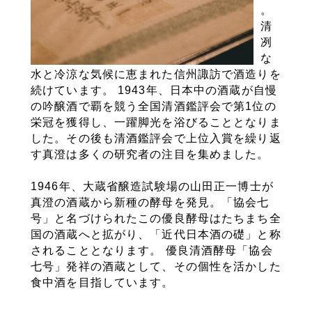
。
清
冽
な
水と冷涼な気候に恵まれた信州諏訪で酒造りを
続けています。 1943年、日本中の酒蔵が自慢
の吟醸酒で覇を競う全国清酒鑑評会で第1位の
栄冠を獲得し、一躍脚光を浴びることとなりま
した。その後も清酒鑑評会で上位入賞を繰り返
す真澄は多くの研究者の注目を集めました。
1946年、大蔵省醸造試験場の山田正一博士が
真澄の酒蔵から新種の酵母を発見。「協会七
号」と名づけられたこの優良酵母はたちまち全
国の酒蔵へと拡がり、「近代日本酒の礎」と称
されることとなります。 優良清酒酵母「協会
七号」発祥の酒蔵として、その個性を活かした
食中酒を目指しています。