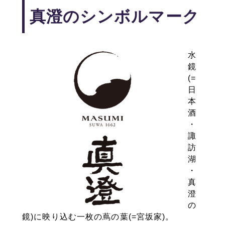
真澄のシンボルマーク
水
鏡
(=
日
本
酒
・
諏
訪
湖
・
真
澄
の
鏡)に映り込む一枚の蔦の葉(=宮坂家)。