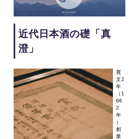
近代日本酒の礎「真
澄」
寛
文2
年
（1
66
2
年
）
創
業