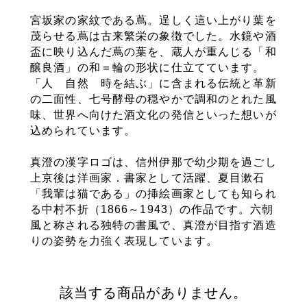
宮坂家の家紋である蔦。逞しく這い上がり葉を
茂らせる蔦は古来繁栄の象徴でした。水鏡や酒
盃に映り込んだ蔦の葉を、蔵人が重んじる「和
醸良酒」の和＝輪の形状に仕立てています。
「人 自然 時を結ぶ」に含まれる伝統と革新
の二面性、七号酵母の穏やかで調和のとれた風
味、世界へ向けた酒文化の発信といった想いが
込められています。
真澄の漢字ロゴは、信州伊那で幼少期を過ごし
上京後は洋画家．書家として活躍、夏目漱石
「我輩は猫である」の挿絵画家としても知られ
る中村不折（1866～1943）の作品です。六朝
風と称される独特の書風で、真澄が目指す酒造
りの姿勢を力強く表現しています。
該当する商品がありません。