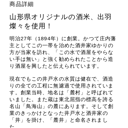
商品詳細
山形県オリジナルの酒米、出羽
燦々を使用！
明治27年（1894年）に創業。かつて庄内藩
主としてこの一帯を治めた
酒井家ゆかりの
方が当家を訪れ、「この水で酒屋をやらな
い手は無い」と
強く勧められたことから造
り酒屋を興したと伝えられています。
現在でもこの井戸水の水質は健在で、酒造
りの全ての工程に無濾過で使用されていま
す。
創業当時、地名は「麓村」と呼ばれて
いました。
また蔵は東北屈指の標高を誇る
名山「鳥海山」の麓にあります。そして創
業の
きっかけとなった井戸水と酒井家の
「井」を掛け、「麓井」と命名されまし
た。