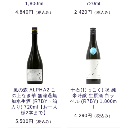
1,800ml
720ml
4,840円
2,420円
（税込み）
（税込み）
風の森 ALPHA2 こ
十石(じっこく) 祝 純
の上なき華 無濾過無
米吟醸 生原酒 白ラ
加水生酒 (R7BY・箱
ベル (R7BY) 1,800m
入り) 720ml【お一人
l
様2本まで】
4,290円
（税込み）
5,500円
（税込み）