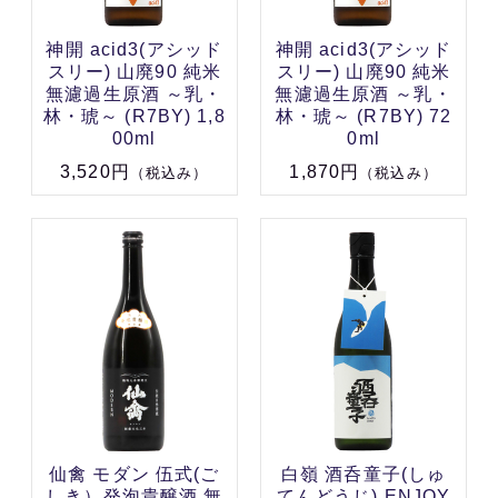
神開 acid3(アシッド
神開 acid3(アシッド
スリー) 山廃90 純米
スリー) 山廃90 純米
無濾過生原酒 ～乳・
無濾過生原酒 ～乳・
林・琥～ (R7BY) 1,8
林・琥～ (R7BY) 72
00ml
0ml
3,520円
1,870円
（税込み）
（税込み）
仙禽 モダン 伍式(ご
白嶺 酒呑童子(しゅ
しき）発泡貴醸酒 無
てんどうじ) ENJOY