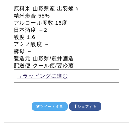
原料米 山形県産 出羽燦々
精米歩合 55%
アルコール度数 16度
日本酒度 ＋2
酸度 1.6
アミノ酸度 －
酵母
－
製造元 山形県/麓井酒造
配送便 クール便/要冷蔵
→ラッピングに進む
ツイートする
シェアする