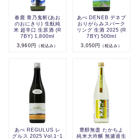
春鹿 青乃鬼斬(あお
あべ DENEB デネブ
のおにきり) 生酛純
おりがらみスパーク
米 超辛口 生原酒 (R
リング 生酒 2025 (R
7BY) 1,800ml
7BY) 500ml
3,960円
3,050円
（税込み）
（税込み）
あべ REGULUS レ
豊醇無盡 たかちよ
グルス 2025 Vol.1ｰ1
純米大吟醸 無濾過生