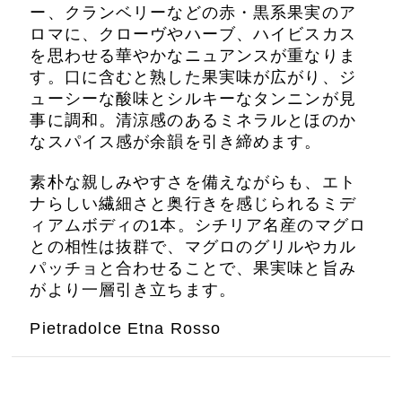
ー、クランベリーなどの赤・黒系果実のア
ロマに、クローヴやハーブ、ハイビスカス
を思わせる華やかなニュアンスが重なりま
す。口に含むと熟した果実味が広がり、ジ
ューシーな酸味とシルキーなタンニンが見
事に調和。清涼感のあるミネラルとほのか
なスパイス感が余韻を引き締めます。
素朴な親しみやすさを備えながらも、エト
ナらしい繊細さと奥行きを感じられるミデ
ィアムボディの1本。シチリア名産のマグロ
との相性は抜群で、マグロのグリルやカル
パッチョと合わせることで、果実味と旨み
がより一層引き立ちます。
Pietradolce Etna Rosso