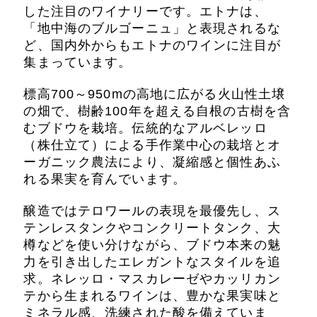
した注目のワイナリーです。エトナは、
「地中海のブルゴーニュ」と表現されるな
ど、国内外からもエトナのワインに注目が
集まっています。
標高700～950mの高地に広がる火山性土壌
の畑で、樹齢100年を超える自根の古樹を含
むブドウを栽培。伝統的なアルベレッロ
（株仕立て）による手作業中心の栽培とオ
ーガニック農法により、凝縮感と個性あふ
れる果実を育んでいます。
醸造ではテロワールの表現を最優先し、ス
テンレスタンクやコンクリートタンク、大
樽などを使い分けながら、ブドウ本来の魅
力を引き出したエレガントなスタイルを追
求。ネレッロ・マスカレーゼやカッリカン
テから生まれるワインは、豊かな果実味と
ミネラル感、洗練された酸を備えていま