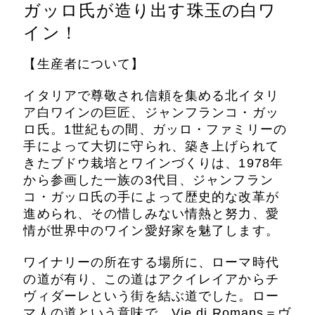
ガッロ氏が造り出す珠玉の白ワ
イン！
【生産者について】
イタリアで尊敬され信頼を集める北イタリ
ア白ワインの巨匠、ジャンフランコ・ガッ
ロ氏。1世紀もの間、ガッロ・ファミリーの
手によって大切に守られ、築き上げられて
きたブドウ栽培とワインづくりは、1978年
から参画した一族の3代目、ジャンフラン
コ・ガッロ氏の手によって歴史的な改革が
進められ、その惜しみない情熱と努力、愛
情が世界中のワイン愛好家を魅了します。
ワイナリーの所在する場所に、ローマ時代
の道が有り、この道はアクイレイアからチ
ヴィダーレという街を結ぶ道でした。ロー
マ人の道という意味で、Vie di Romans＝ヴ