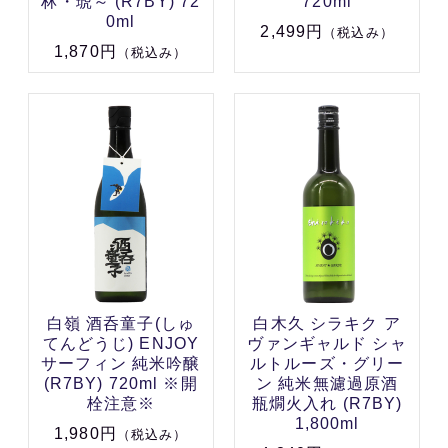
林・琥～ (R7BY) 72
720ml
0ml
2,499円
（税込み）
1,870円
（税込み）
白嶺 酒呑童子(しゅ
白木久 シラキク ア
てんどうじ) ENJOY
ヴァンギャルド シャ
サーフィン 純米吟醸
ルトルーズ・グリー
(R7BY) 720ml ※開
ン 純米無濾過原酒
栓注意※
瓶燗火入れ (R7BY)
1,800ml
1,980円
（税込み）