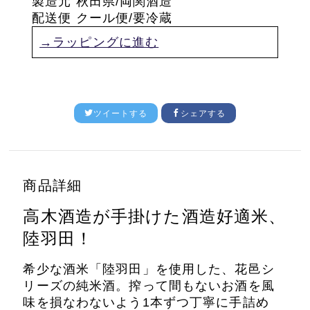
製造元 秋田県/両関酒造
配送便 クール便/要冷蔵
→ラッピングに進む
ツイートする
シェアする
商品詳細
高木酒造が手掛けた酒造好適米、
陸羽田！
希少な酒米「陸羽田」を使用した、花邑シ
リーズの純米酒。搾って間もないお酒を風
味を損なわないよう1本ずつ丁寧に手詰め