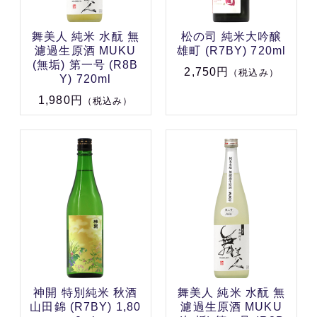
舞美人 純米 水酛 無
松の司 純米大吟醸
濾過生原酒 MUKU
雄町 (R7BY) 720ml
(無垢) 第一号 (R8B
2,750円
（税込み）
Y) 720ml
1,980円
（税込み）
神開 特別純米 秋酒
舞美人 純米 水酛 無
山田錦 (R7BY) 1,80
濾過生原酒 MUKU