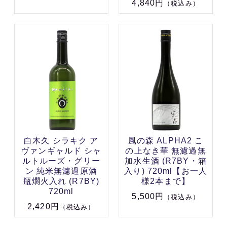
4,840円
（税込み）
白木久 シラキク ア
風の森 ALPHA2 こ
ヴァンギャルド シャ
の上なき華 無濾過無
ルトルーズ・グリー
加水生酒 (R7BY・箱
ン 純米無濾過原酒
入り) 720ml【お一人
瓶燗火入れ (R7BY)
様2本まで】
720ml
5,500円
（税込み）
2,420円
（税込み）