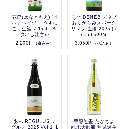
花巴(はなともえ) "H
あべ DENEB デネブ
azy"ヘイジ－ うすに
おりがらみスパーク
ごり生酒 720ml ※
リング 生酒 2025 (R
噴出し注意※
7BY) 500ml
2,200円
3,050円
（税込み）
（税込み）
あべ REGULUS レ
豊醇無盡 たかちよ
グルス 2025 Vol.1ｰ1
純米大吟醸 無濾過生