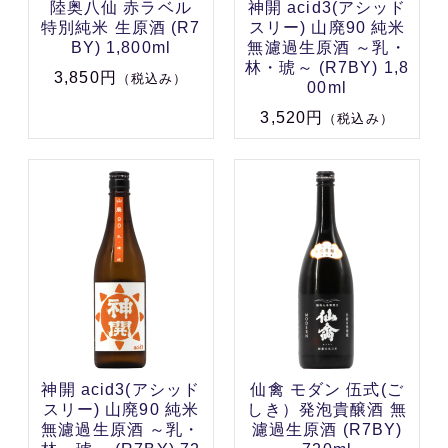
陸奥八仙 赤ラベル
神開 acid3(アシッド
特別純米 生原酒 (R7
スリー) 山廃90 純米
BY) 1,800ml
無濾過生原酒 ～乳・
林・琥～ (R7BY) 1,8
3,850円
（税込み）
00ml
3,520円
（税込み）
神開 acid3(アシッド
仙禽 モダン 伍式(ご
スリー) 山廃90 純米
しき）発泡貴醸酒 無
無濾過生原酒 ～乳・
濾過生原酒 (R7BY)