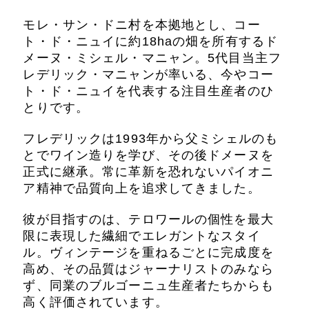
モレ・サン・ドニ村を本拠地とし、コー
ト・ド・ニュイに約18haの畑を所有するド
メーヌ・ミシェル・マニャン。5代目当主フ
レデリック・マニャンが率いる、今やコー
ト・ド・ニュイを代表する注目生産者のひ
とりです。
フレデリックは1993年から父ミシェルのも
とでワイン造りを学び、その後ドメーヌを
正式に継承。常に革新を恐れないパイオニ
ア精神で品質向上を追求してきました。
彼が目指すのは、テロワールの個性を最大
限に表現した繊細でエレガントなスタイ
ル。ヴィンテージを重ねるごとに完成度を
高め、その品質はジャーナリストのみなら
ず、同業のブルゴーニュ生産者たちからも
高く評価されています。