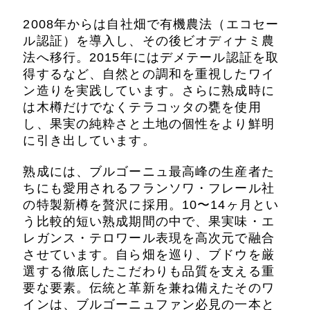
2008年からは自社畑で有機農法（エコセー
ル認証）を導入し、その後ビオディナミ農
法へ移行。2015年にはデメテール認証を取
得するなど、自然との調和を重視したワイ
ン造りを実践しています。さらに熟成時に
は木樽だけでなくテラコッタの甕を使用
し、果実の純粋さと土地の個性をより鮮明
に引き出しています。
熟成には、ブルゴーニュ最高峰の生産者た
ちにも愛用されるフランソワ・フレール社
の特製新樽を贅沢に採用。10〜14ヶ月とい
う比較的短い熟成期間の中で、果実味・エ
レガンス・テロワール表現を高次元で融合
させています。自ら畑を巡り、ブドウを厳
選する徹底したこだわりも品質を支える重
要な要素。伝統と革新を兼ね備えたそのワ
インは、ブルゴーニュファン必見の一本と