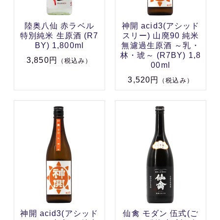
陸奥八仙 赤ラベル
神開 acid3(アシッド
特別純米 生原酒 (R7
スリー) 山廃90 純米
BY) 1,800ml
無濾過生原酒 ～乳・
林・琥～ (R7BY) 1,8
3,850円
（税込み）
00ml
3,520円
（税込み）
神開 acid3(アシッド
仙禽 モダン 伍式(ご