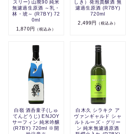
スリー) 山廃90 純米
しき）発泡貴醸酒 無
無濾過生原酒 ～乳・
濾過生原酒 (R7BY)
林・琥～ (R7BY) 72
720ml
0ml
2,499円
（税込み）
1,870円
（税込み）
白嶺 酒呑童子(しゅ
白木久 シラキク ア
てんどうじ) ENJOY
ヴァンギャルド シャ
サーフィン 純米吟醸
ルトルーズ・グリー
(R7BY) 720ml ※開
ン 純米無濾過原酒