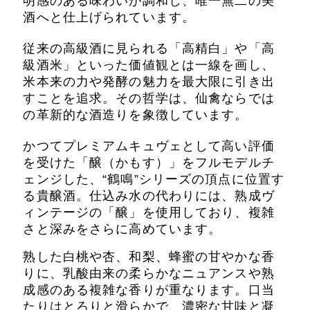
明感のある味わいが調和し、唯一無二の美
酒へと仕上げられています。
従来の高級酒に見られる「高精白」や「高
級酒米」といった価値観とは一線を画し、
米本来の力や発酵の魅力を最大限に引き出
すことを追求。その哲学は、仙禽ならでは
の革新的な酒造りを象徴しています。
かつてプレミアムキュヴェとして高い評価
を受けた「醸（かもす）」をフルモデルチ
ェンジした、“鶴鳴”シリーズの頂点に位置す
る貴醸酒。仕込み水の代わりには、熟成ヴ
ィンテージの「醸」を使用しており、複雑
さと深みをさらに高めています。
熟した白桃や杏、和梨、蜂蜜の甘やかな香
りに、乳酸由来の柔らかなニュアンスや熟
成感のある複雑な香りが重なります。口当
たりはとろりと滑らかで、濃密な甘味と凝