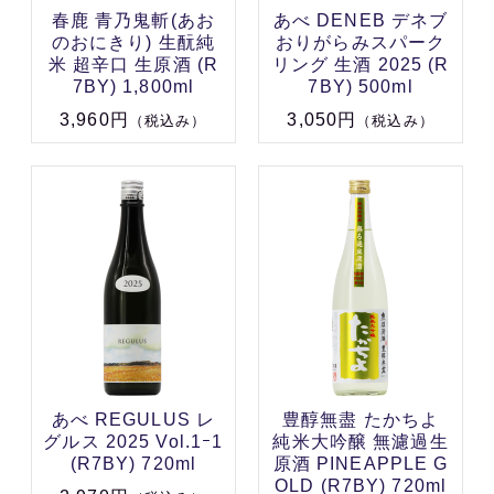
春鹿 青乃鬼斬(あお
あべ DENEB デネブ
のおにきり) 生酛純
おりがらみスパーク
米 超辛口 生原酒 (R
リング 生酒 2025 (R
7BY) 1,800ml
7BY) 500ml
3,960円
3,050円
（税込み）
（税込み）
あべ REGULUS レ
豊醇無盡 たかちよ
グルス 2025 Vol.1ｰ1
純米大吟醸 無濾過生
(R7BY) 720ml
原酒 PINEAPPLE G
OLD (R7BY) 720ml