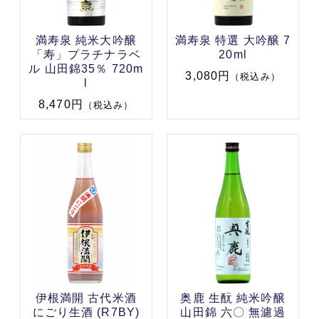
満寿泉 純米大吟醸
満寿泉 特選 大吟醸 7
「寿」プラチナラベ
20ml
ル 山田錦35％ 720m
3,080円
（税込み）
l
8,470円
（税込み）
伊根満開 古代米酒
奥鹿 生酛 純米吟醸
にごり生酒 (R7BY)
山田錦 六〇 無濾過