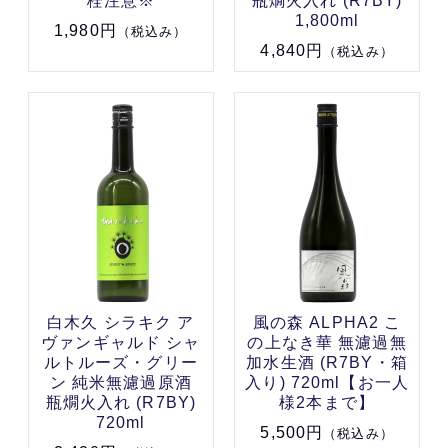
栓注意※
瓶燗火入れ (R7BY)
1,800ml
1,980円
（税込み）
4,840円
（税込み）
白木久 シラキク ア
風の森 ALPHA2 こ
ヴァンギャルド シャ
の上なき華 無濾過無
ルトルーズ・グリー
加水生酒 (R7BY・箱
ン 純米無濾過原酒
入り) 720ml【お一人
瓶燗火入れ (R7BY)
様2本まで】
720ml
5,500円
（税込み）