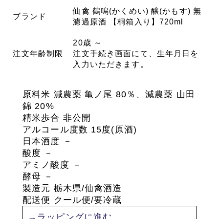
仙禽 鶴鳴(かくめい) 醸(かもす) 無
ブランド
濾過原酒 【桐箱入り】720ml
20歳 ～
注文年齢制限
注文手続き画面にて、生年月日を
入力いただきます。
原料米
減農薬
亀ノ尾 80％、減農薬
山田
錦 20%
精米歩合 非公開
アルコール度数 15度(原酒)
日本酒度 －
酸度
－
アミノ酸度
－
酵母
－
製造元 栃木県/仙禽酒造
配送便 クール便/要冷蔵
→ラッピングに進む