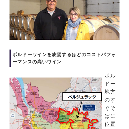
ボルドーワインを凌駕するほどのコストパフォ
ーマンスの高いワイン
ボル
ドー
地方
のす
ぐそ
ばに
位置