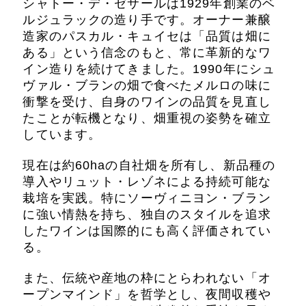
シャトー・デ・ゼサールは1929年創業のベ
ルジュラックの造り手です。オーナー兼醸
造家のパスカル・キュイセは「品質は畑に
ある」という信念のもと、常に革新的なワ
イン造りを続けてきました。1990年にシュ
ヴァル・ブランの畑で食べたメルロの味に
衝撃を受け、自身のワインの品質を見直し
たことが転機となり、畑重視の姿勢を確立
しています。
現在は約60haの自社畑を所有し、新品種の
導入やリュット・レゾネによる持続可能な
栽培を実践。特にソーヴィニヨン・ブラン
に強い情熱を持ち、独自のスタイルを追求
したワインは国際的にも高く評価されてい
る。
また、伝統や産地の枠にとらわれない「オ
ープンマインド」を哲学とし、夜間収穫や