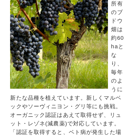
所有
のブ
ドウ
畑は
約60
haと
な
り、
毎年
のよ
うに
新たな品種を植えています。新しくマルベ
ックやソーヴィニヨン・グリ等にも挑戦。
オーガニック認証はあえて取得せず、リュ
ット・レゾネ(減農薬)で対応しています。
「認証を取得すると、ベト病が発生した場