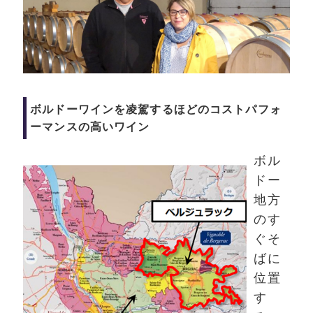
ボルドーワインを凌駕するほどのコストパフォ
ーマンスの高いワイン
ボル
ドー
地方
のす
ぐそ
ばに
位置
す