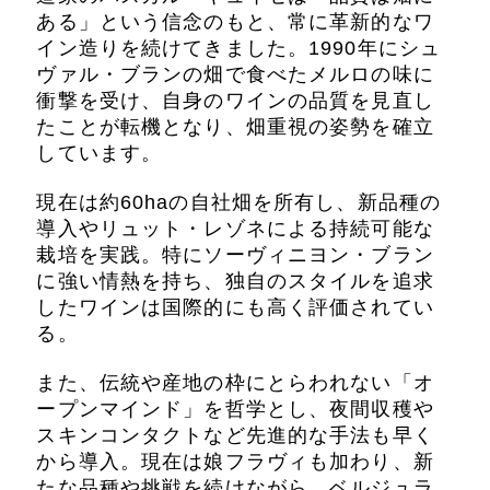
ある」という信念のもと、常に革新的なワ
イン造りを続けてきました。1990年にシュ
ヴァル・ブランの畑で食べたメルロの味に
衝撃を受け、自身のワインの品質を見直し
たことが転機となり、畑重視の姿勢を確立
しています。
現在は約60haの自社畑を所有し、新品種の
導入やリュット・レゾネによる持続可能な
栽培を実践。特にソーヴィニヨン・ブラン
に強い情熱を持ち、独自のスタイルを追求
したワインは国際的にも高く評価されてい
る。
また、伝統や産地の枠にとらわれない「オ
ープンマインド」を哲学とし、夜間収穫や
スキンコンタクトなど先進的な手法も早く
から導入。現在は娘フラヴィも加わり、新
たな品種や挑戦を続けながら、ベルジュラ