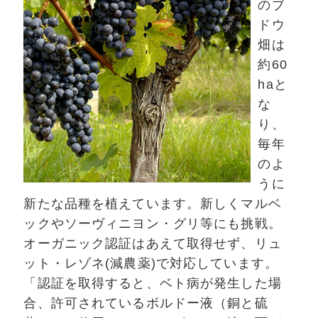
のブ
ドウ
畑は
約60
haと
な
り、
毎年
のよ
うに
新たな品種を植えています。新しくマルベ
ックやソーヴィニヨン・グリ等にも挑戦。
オーガニック認証はあえて取得せず、リュ
ット・レゾネ(減農薬)で対応しています。
「認証を取得すると、ベト病が発生した場
合、許可されているボルドー液（銅と硫