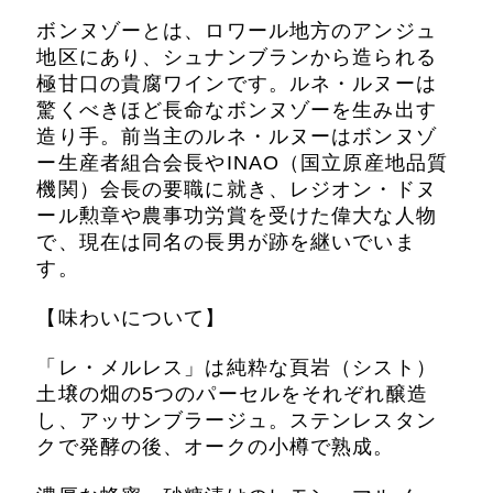
ボンヌゾーとは、ロワール地方のアンジュ
地区にあり、シュナンブランから造られる
極甘口の貴腐ワインです。ルネ・ルヌーは
驚くべきほど長命なボンヌゾーを生み出す
造り手。前当主のルネ・ルヌーはボンヌゾ
ー生産者組合会長やINAO（国立原産地品質
機関）会長の要職に就き、レジオン・ドヌ
ール勲章や農事功労賞を受けた偉大な人物
で、現在は同名の長男が跡を継いでいま
す。
【味わいについて】
「レ・メルレス」は純粋な頁岩（シスト）
土壌の畑の5つのパーセルをそれぞれ醸造
し、アッサンブラージュ。ステンレスタン
クで発酵の後、オークの小樽で熟成。