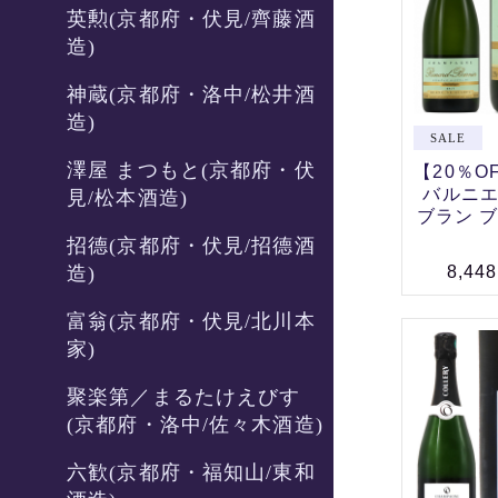
英勲(京都府・伏見/齊藤酒
造)
神蔵(京都府・洛中/松井酒
造)
澤屋 まつもと(京都府・伏
【20％O
バルニエ
見/松本酒造)
ブラン ブ
招德(京都府・伏見/招德酒
造)
8,44
富翁(京都府・伏見/北川本
家)
聚楽第／まるたけえびす
(京都府・洛中/佐々木酒造)
六歓(京都府・福知山/東和