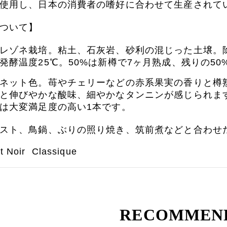
使用し、日本の消費者の嗜好に合わせて生産されて
ついて】
レゾネ栽培。粘土、石灰岩、砂利の混じった土壌。
発酵温度25℃。50%は新樽で7ヶ月熟成、残りの5
ネット色。苺やチェリーなどの赤系果実の香りと樽
と伸びやかな酸味、細やかなタンニンが感じられま
は大変満足度の高い1本です。
スト、鳥鍋、ぶりの照り焼き、筑前煮などと合わせ
t Noir Classique
RECOMMEN