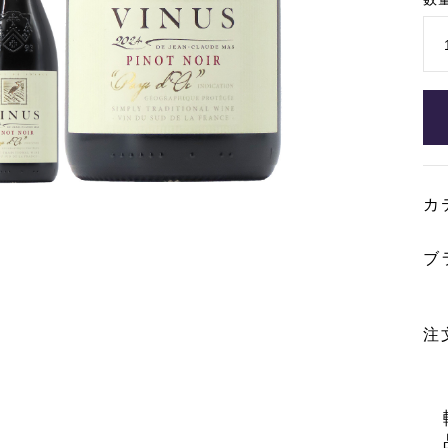
カ
ブ
注