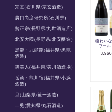
宗玄(石川県/宗玄酒造)
農口尚彦研究所(石川県)
勢正宗(長野県/丸世酒造店)
北安大國(長野県/北安醸造)
楠わいな
ワール 2
黒龍・九頭龍(福井県/黒龍
3,96
酒造)
舞美人(福井県/美川酒造場)
岳颪・熊川宿(福井県/小浜
酒造)
旦(山梨県/笹一酒造)
二兎(愛知県/丸石酒造)