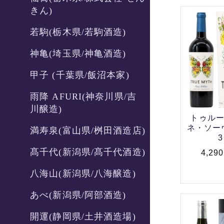
きん)
若駒(栃木県/若駒酒造)
神亀(埼玉県/神亀酒造)
甲子 (千葉県/飯沼本家)
雨降 AFURI(神奈川県/吉
川醸造)
トゥルー
ネ・ソーヴ
満寿泉(富山県/桝田酒造店)
3
髙千代(新潟県/髙千代酒造)
4,29
八海山(新潟県/八海醸造)
あべ(新潟県/阿部酒造)
開運(静岡県/土井酒造場)