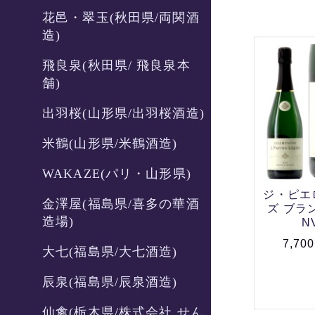
花邑・翠玉(秋田県/両関酒
造)
飛良泉(秋田県/ 飛良泉本
舗)
出羽桜(山形県/出羽桜酒造)
米鶴(山形県/米鶴酒造)
WAKAZE(パリ・山形県)
ジ・ピエ
金澤屋(福島県/喜多の華酒
ズ ブラ
造場)
N
7,70
大七(福島県/大七酒造)
辰泉(福島県/辰泉酒造)
仙禽(栃木県/株式会社 せん