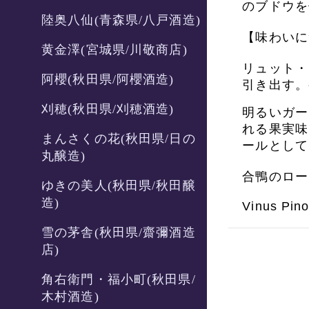
のブドウを
陸奥八仙(青森県/八戸酒造)
【味わいに
黄金澤(宮城県/川敬商店)
リュット・
阿櫻(秋田県/阿櫻酒造)
引き出す。
刈穂(秋田県/刈穂酒造)
明るいガー
れる果実味
まんさくの花(秋田県/日の
ールとして
丸醸造)
合鴨のロー
ゆきの美人(秋田県/秋田醸
造)
Vinus Pino
雪の茅舎(秋田県/齋彌酒造
店)
角右衛門・福小町(秋田県/
木村酒造)