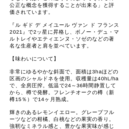
公正な概念を獲得することが出来る」と評
価されています。
『ル ギド デ メイユール ヴァン ド フランス
2021』で2ッ星に昇格し、ボノー・デュ・マ
ルトレイやエティエンヌ・ソゼのなどの著
名な生産者と肩を並べています。
【味わいについて】
非常にゆるやかな斜面で、面積は3haほどの
区画のシャルドネを使用。収穫量は40hL/ha
で、全房圧搾。低温で24～36時間静置して
から、樽で発酵。フレンチオークの樽（新
樽15％）で14ヶ月熟成。
輝きのあるレモンイエロー。グレープフル
ーツなどの柑橘、白桃などの果実の香り。
強靭なミネラル感と、豊かな果実味が感じ