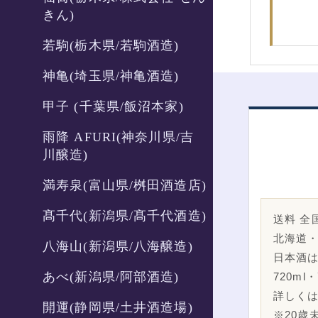
きん)
若駒(栃木県/若駒酒造)
神亀(埼玉県/神亀酒造)
甲子 (千葉県/飯沼本家)
雨降 AFURI(神奈川県/吉
川醸造)
満寿泉(富山県/桝田酒造店)
髙千代(新潟県/髙千代酒造)
送料 全国
北海道・
八海山(新潟県/八海醸造)
日本酒
あべ(新潟県/阿部酒造)
720ml
詳しく
開運(静岡県/土井酒造場)
※20歳