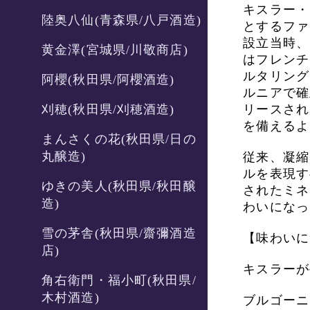
キスラー・
陸奥八仙(青森県/八戸酒造)
とするファ
設立当時、
黄金澤(宮城県/川敬商店)
はフレンチ
ルタリング
阿櫻(秋田県/阿櫻酒造)
ルニアで確
刈穂(秋田県/刈穂酒造)
リースされ
を備えるよ
まんさくの花(秋田県/日の
丸醸造)
従来、凝縮
ルを表現す
ゆきの美人(秋田県/秋田醸
されたミネ
造)
わいになっ
雪の茅舎(秋田県/齋彌酒造
【味わいに
店)
キスラーが
角右衛門・福小町(秋田県/
木村酒造)
ブルゴーニ