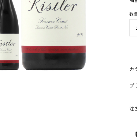
商
数
カ
ブ
注