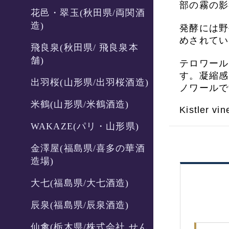
部の霧の影
花邑・翠玉(秋田県/両関酒
造)
発酵には野
めされてい
飛良泉(秋田県/ 飛良泉本
舗)
テロワール
す。凝縮感
出羽桜(山形県/出羽桜酒造)
ノワールで
米鶴(山形県/米鶴酒造)
Kistler vi
WAKAZE(パリ・山形県)
金澤屋(福島県/喜多の華酒
造場)
大七(福島県/大七酒造)
辰泉(福島県/辰泉酒造)
仙禽(栃木県/株式会社 せん