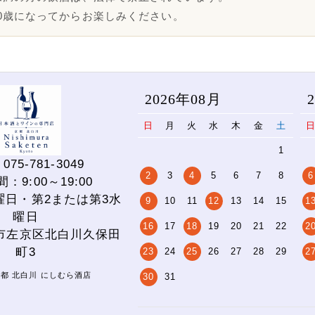
0歳になってからお楽しみください。
2026年08月
日
月
火
水
木
金
土
1
075-781-3049
2
3
4
5
6
7
8
6
：9:00～19:00
曜日・第2または第3水
9
10
11
12
13
14
15
1
曜日
16
17
18
19
20
21
22
2
市左京区北白川久保田
町3
23
24
25
26
27
28
29
2
 京都 北白川 にしむら酒店
30
31