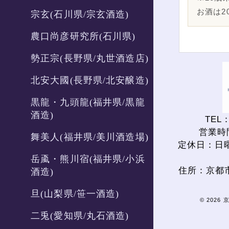
お酒は2
宗玄(石川県/宗玄酒造)
農口尚彦研究所(石川県)
勢正宗(長野県/丸世酒造店)
北安大國(長野県/北安醸造)
黒龍・九頭龍(福井県/黒龍
酒造)
TEL：
営業時間
舞美人(福井県/美川酒造場)
定休日：日
岳颪・熊川宿(福井県/小浜
住所：京都
酒造)
旦(山梨県/笹一酒造)
© 2026
二兎(愛知県/丸石酒造)