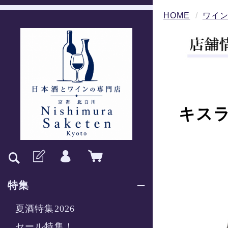
HOME
ワイ
キスラ
特集
夏酒特集2026
セール特集！