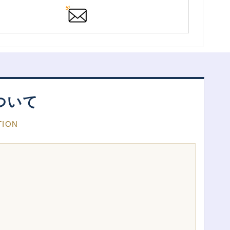
ついて
TION