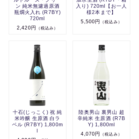
ン 純米無濾過原酒
入り) 720ml【お一人
瓶燗火入れ (R7BY)
様2本まで】
720ml
5,500円
（税込み）
2,420円
（税込み）
十石(じっこく) 祝 純
陸奥男山 裏男山 超
米吟醸 生原酒 白ラ
辛純米 生原酒 (R7B
ベル (R7BY) 1,800m
Y) 1,800ml
l
4,070円
（税込み）