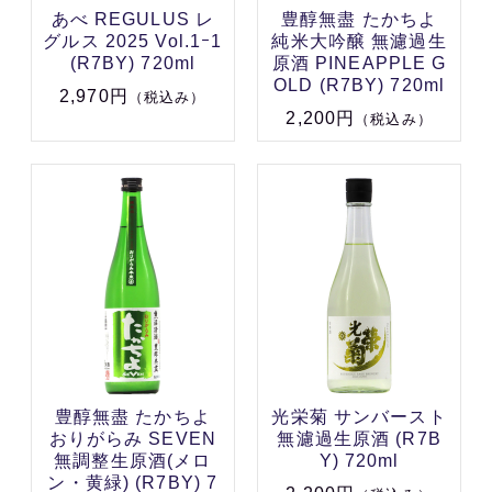
あべ REGULUS レ
豊醇無盡 たかちよ
グルス 2025 Vol.1ｰ1
純米大吟醸 無濾過生
(R7BY) 720ml
原酒 PINEAPPLE G
OLD (R7BY) 720ml
2,970円
（税込み）
2,200円
（税込み）
豊醇無盡 たかちよ
光栄菊 サンバースト
おりがらみ SEVEN
無濾過生原酒 (R7B
無調整生原酒(メロ
Y) 720ml
ン・黄緑) (R7BY) 7