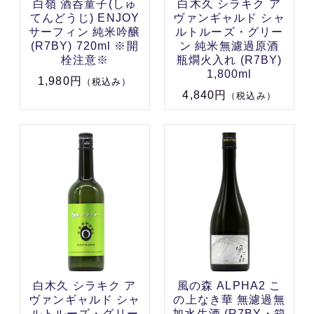
白嶺 酒呑童子(しゅ
白木久 シラキク ア
てんどうじ) ENJOY
ヴァンギャルド シャ
サーフィン 純米吟醸
ルトルーズ・グリー
(R7BY) 720ml ※開
ン 純米無濾過原酒
栓注意※
瓶燗火入れ (R7BY)
1,800ml
1,980円
（税込み）
4,840円
（税込み）
白木久 シラキク ア
風の森 ALPHA2 こ
ヴァンギャルド シャ
の上なき華 無濾過無
ルトルーズ・グリー
加水生酒 (R7BY・箱