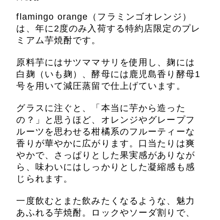
flamingo orange（フラミンゴオレンジ）
は、年に2度のみ入荷する特約店限定のプレ
ミアム芋焼酎です。
原料芋にはサツママサリを使用し、麹には
白麹（いも麹）、酵母には鹿児島香り酵母1
号を用いて減圧蒸留で仕上げています。
グラスに注ぐと、「本当に芋から造った
の？」と思うほど、オレンジやグレープフ
ルーツを思わせる柑橘系のフルーティーな
香りが華やかに広がります。口当たりは爽
やかで、さっぱりとした果実感がありなが
ら、味わいにはしっかりとした凝縮感も感
じられます。
一度飲むとまた飲みたくなるような、魅力
あふれる芋焼酎。ロックやソーダ割りで、