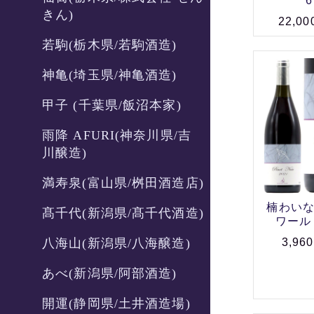
6
きん)
22,0
若駒(栃木県/若駒酒造)
神亀(埼玉県/神亀酒造)
甲子 (千葉県/飯沼本家)
雨降 AFURI(神奈川県/吉
川醸造)
満寿泉(富山県/桝田酒造店)
楠わいな
髙千代(新潟県/髙千代酒造)
ワール 2
八海山(新潟県/八海醸造)
3,96
あべ(新潟県/阿部酒造)
開運(静岡県/土井酒造場)