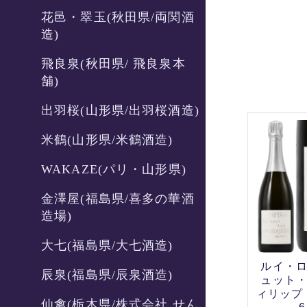
花邑・翠玉(秋田県/両関酒
造)
飛良泉(秋田県/ 飛良泉本
舗)
出羽桜(山形県/出羽桜酒造)
米鶴(山形県/米鶴酒造)
WAKAZE(パリ・山形県)
金澤屋(福島県/喜多の華酒
造場)
大七(福島県/大七酒造)
ルイ・ロ
辰泉(福島県/辰泉酒造)
ュット・
ィリップ・
仙禽(栃木県/株式会社 せん