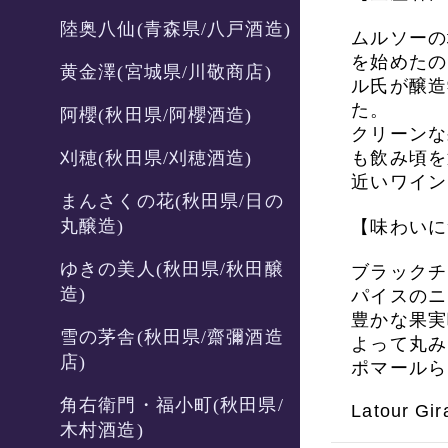
陸奥八仙(青森県/八戸酒造)
ムルソーの
を始めたの
黄金澤(宮城県/川敬商店)
ル氏が醸造
た。
阿櫻(秋田県/阿櫻酒造)
クリーンな
刈穂(秋田県/刈穂酒造)
も飲み頃を
近いワイン
まんさくの花(秋田県/日の
丸醸造)
【味わいに
ゆきの美人(秋田県/秋田醸
ブラックチ
造)
パイスのニ
豊かな果実
雪の茅舎(秋田県/齋彌酒造
よって丸み
店)
ポマールら
角右衛門・福小町(秋田県/
Latour Gi
木村酒造)