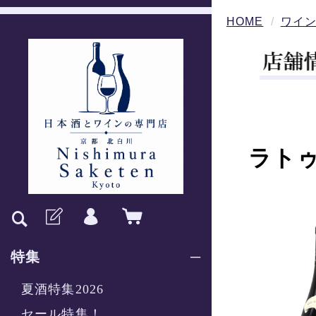
HOME
ワイ
ラトゥ
特集
夏酒特集2026
セール特集！