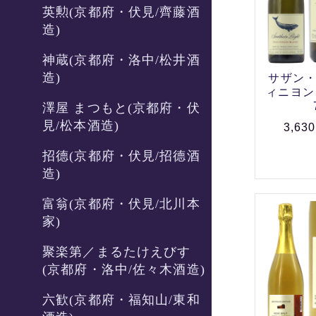
英勲(京都府・伏見/齊藤酒
造)
神蔵(京都府・洛中/松井酒
造)
サザン・
ィニヨン・
澤屋 まつもと(京都府・伏
見/松本酒造)
3,63
招德(京都府・伏見/招德酒
造)
富翁(京都府・伏見/北川本
家)
聚楽第／まるたけえびす
(京都府・洛中/佐々木酒造)
六歓(京都府・福知山/東和