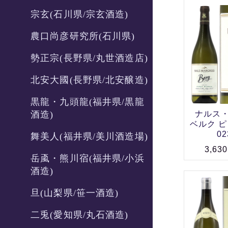
宗玄(石川県/宗玄酒造)
農口尚彦研究所(石川県)
勢正宗(長野県/丸世酒造店)
北安大國(長野県/北安醸造)
黒龍・九頭龍(福井県/黒龍
ナルス
酒造)
ベルク ピ
02
舞美人(福井県/美川酒造場)
3,63
岳颪・熊川宿(福井県/小浜
酒造)
旦(山梨県/笹一酒造)
二兎(愛知県/丸石酒造)