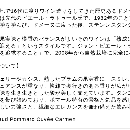
地で16代に渡りワイン造りをしてきた歴史あるド
は先代のピエール・ラトゥール氏で、1982年のこ
学を学んび、ドメーヌに戻った後、ステンレスタン
果実味と樽香のバランスがよいそのワインは「熟成
迎える」というスタイルです。ジャン・ピエール・
を追求すること」で、2008年から自然栽培に完全に
ついて】
ェリーやカシス、熟したプラムの果実香に、スミレ
ュアンスが重なり、複雑で奥行きのある香りが広が
味を生き生きとした酸が美しく支えています。タン
を帯び始めており、ポマール特有の骨格と気品を感
しい力強さと、繊細なエレガンスを兼ね備えた飲み
raud Pommard Cuvée Carmen