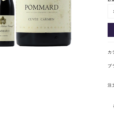
カ
ブ
注