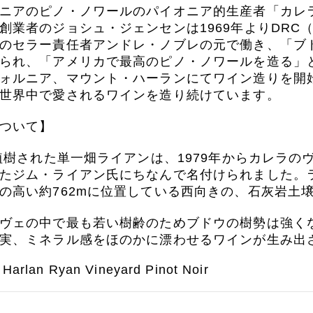
ニアのピノ・ノワールのパイオニア的生産者「カレ
創業者のジョシュ・ジェンセンは1969年よりDR
のセラー責任者アンドレ・ノブレの元で働き、「ブ
られ、「アメリカで最高のピノ・ノワールを造る」
ォルニア、マウント・ハーランにてワイン造りを開
世界中で愛されるワインを造り続けています。
ついて】
に植樹された単一畑ライアンは、1979年からカレラ
たジム・ライアン氏にちなんで名付けられました。ラ
の高い約762mに位置している西向きの、石灰岩土
ヴェの中で最も若い樹齢のためブドウの樹勢は強く
実、ミネラル感をほのかに漂わせるワインが生み出
 Harlan Ryan Vineyard Pinot Noir