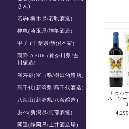
きん)
若駒(栃木県/若駒酒造)
神亀(埼玉県/神亀酒造)
甲子 (千葉県/飯沼本家)
雨降 AFURI(神奈川県/吉
川醸造)
満寿泉(富山県/桝田酒造店)
髙千代(新潟県/髙千代酒造)
トゥルー
ネ・ソーヴ
八海山(新潟県/八海醸造)
3
あべ(新潟県/阿部酒造)
4,29
開運(静岡県/土井酒造場)