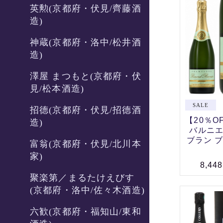
英勲(京都府・伏見/齊藤酒
造)
神蔵(京都府・洛中/松井酒
造)
澤屋 まつもと(京都府・伏
見/松本酒造)
招德(京都府・伏見/招德酒
【20％O
造)
バルニエ
ブラン ブ
富翁(京都府・伏見/北川本
家)
8,44
聚楽第／まるたけえびす
(京都府・洛中/佐々木酒造)
六歓(京都府・福知山/東和