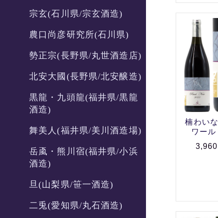
宗玄(石川県/宗玄酒造)
農口尚彦研究所(石川県)
勢正宗(長野県/丸世酒造店)
北安大國(長野県/北安醸造)
黒龍・九頭龍(福井県/黒龍
酒造)
楠わいな
舞美人(福井県/美川酒造場)
ワール 2
3,96
岳颪・熊川宿(福井県/小浜
酒造)
旦(山梨県/笹一酒造)
二兎(愛知県/丸石酒造)