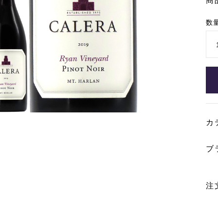
商
数
カ
ブ
注