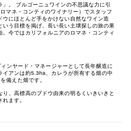
ラ」。 ブルゴーニュワインの不思議な力に引
C（ロマネ・コンティのワイナリー）でスタッフ
ドウにほとんど手をかけない自然なワイン造
という目標を掲げ、長い長い土壌探しの旅の果
始。今ではカリフォルニアのロマネ・コンティ
のヴィンヤード・マネージャーとして長年醸造に
イアンは約5.3ha、カレラが所有する畑の中
壌を備えた畑です。
なり、高標高のブドウ由来の明るくいきいきと
されます。