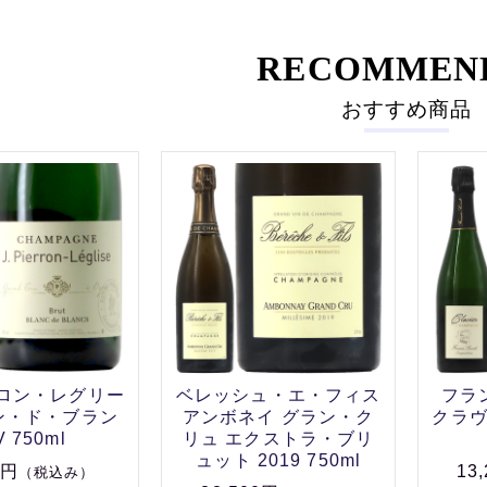
RECOMMEN
おすすめ商品
ロン・レグリー
ベレッシュ・エ・フィス
フラ
ン・ド・ブラン
アンボネイ グラン・ク
クラ
V 750ml
リュ エクストラ・ブリ
ュット 2019 750ml
0円
13
（税込み）