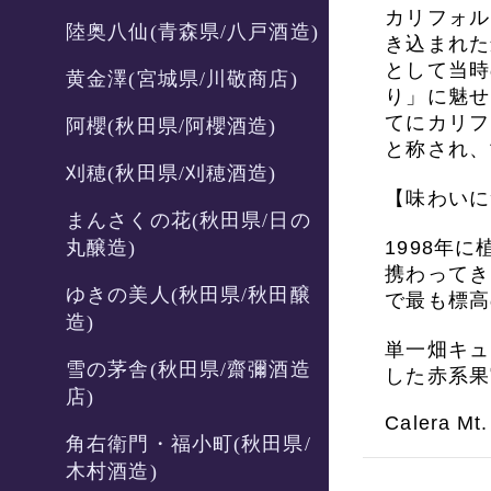
カリフォル
陸奥八仙(青森県/八戸酒造)
き込まれた
として当時
黄金澤(宮城県/川敬商店)
り」に魅せ
てにカリフ
阿櫻(秋田県/阿櫻酒造)
と称され、
刈穂(秋田県/刈穂酒造)
【味わいに
まんさくの花(秋田県/日の
丸醸造)
1998年
携わってき
ゆきの美人(秋田県/秋田醸
で最も標高
造)
単一畑キュ
雪の茅舎(秋田県/齋彌酒造
した赤系果
店)
Calera Mt.
角右衛門・福小町(秋田県/
木村酒造)