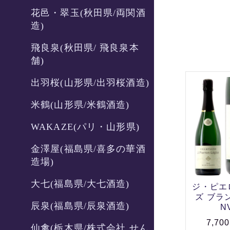
花邑・翠玉(秋田県/両関酒
造)
飛良泉(秋田県/ 飛良泉本
舗)
出羽桜(山形県/出羽桜酒造)
米鶴(山形県/米鶴酒造)
WAKAZE(パリ・山形県)
金澤屋(福島県/喜多の華酒
造場)
大七(福島県/大七酒造)
ジ・ピエ
ズ ブラ
辰泉(福島県/辰泉酒造)
N
7,70
仙禽(栃木県/株式会社 せん