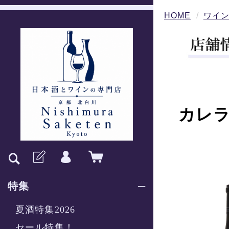
HOME
ワイ
カレラ
特集
夏酒特集2026
セール特集！