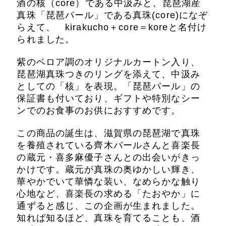
酒の核（core）である中汲みと、琵琶湖産
真珠「琵琶パール」
である真珠(core)になぞ
らえて、 kirakucho＋core＝koreと名付け
られました。
紫のベロア調のオリジナルカートン入り、
琵琶湖真珠つきのリングを添えて、中汲み
としての「核」を表現。
「琵琶パール」の
保証書も付いており、ギフトや特別なシー
ンでのお食事のお供におすすめです。
この商品の誕生は、滋賀県の琵琶湖で真珠
を養殖されている齊木パールさんと喜楽長
の蔵元・喜多麻優子さんと
の出会いがきっ
かけです。
蔵元が真珠の奥ゆかしい輝き、
華やかでいて華憐な装い、なめらかな触り
心地など、喜楽長の求める「たおやか」に
通ずると感じ、この企画が生まれました。
知れば知るほど、真珠を育てることも、酒