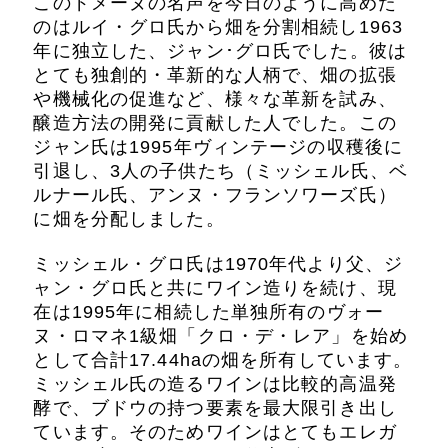
このドメーヌの名声を今日のように高めた
のはルイ・グロ氏から畑を分割相続し1963
年に独立した、ジャン･グロ氏でした。彼は
とても独創的・革新的な人柄で、畑の拡張
や機械化の促進など、様々な革新を試み、
醸造方法の開発に貢献した人でした。この
ジャン氏は1995年ヴィンテージの収穫後に
引退し、3人の子供たち（ミッシェル氏、ベ
ルナール氏、アンヌ・フランソワーズ氏）
に畑を分配しました。
ミッシェル・グロ氏は1970年代より父、ジ
ャン・グロ氏と共にワイン造りを続け、現
在は1995年に相続した単独所有のヴォー
ヌ・ロマネ1級畑「クロ・デ・レア」を始め
として合計17.44haの畑を所有しています。
ミッシェル氏の造るワインは比較的高温発
酵で、ブドウの持つ要素を最大限引き出し
ています。そのためワインはとてもエレガ