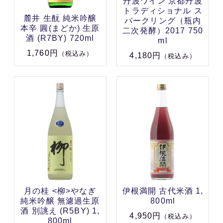
丹波ワイン 京都丹波
トラディショナル ス
麓井 生酛 純米吟醸
パークリング（瓶内
本辛 圓(まどか) 生原
二次発酵）2017 750
酒 (R7BY) 720ml
ml
1,760円
（税込み）
4,180円
（税込み）
月の桂 <柳>やなぎ
伊根満開 古代米酒 1,
純米吟醸 無濾過生原
800ml
酒 別誂え (R5BY) 1,
4,950円
（税込み）
800ml