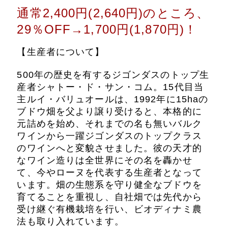
通常2,400円(2,640円)のところ、
29％OFF→1,700円(1,870円)！
【生産者について】
500年の歴史を有するジゴンダスのトップ生
産者シャトー・ド・サン・コム。15代目当
主ルイ・バリュオールは、1992年に15haの
ブドウ畑を父より譲り受けると、本格的に
元詰めを始め、それまでの名も無いバルク
ワインから一躍ジゴンダスのトップクラス
のワインへと変貌させました。彼の天才的
なワイン造りは全世界にその名を轟かせ
て、今やローヌを代表する生産者となって
います。畑の生態系を守り健全なブドウを
育てることを重視し、自社畑では先代から
受け継ぐ有機栽培を行い、ビオディナミ農
法も取り入れています。