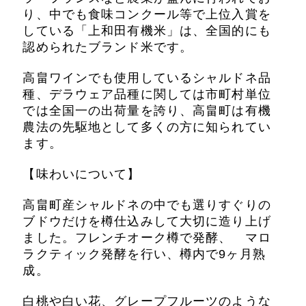
り、中でも食味コンクール等で上位入賞を
している「上和田有機米」は、全国的にも
認められたブランド米です。
高畠ワインでも使用しているシャルドネ品
種、デラウェア品種に関しては市町村単位
では全国一の出荷量を誇り、高畠町は有機
農法の先駆地として多くの方に知られてい
ます。
【味わいについて】
高畠町産シャルドネの中でも選りすぐりの
ブドウだけを樽仕込みして大切に造り上げ
ました。フレンチオーク樽で発酵、 マロ
ラクティック発酵を行い、樽内で9ヶ月熟
成。
白桃や白い花、グレープフルーツのような