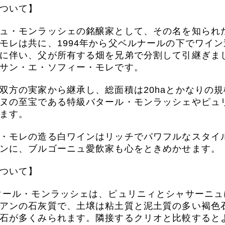
ついて】
ュ・モンラッシェの銘醸家として、その名を知られ
モレは共に、1994年から父ベルナールの下でワイン
に伴い、父が所有する畑を兄弟で分割して引継ぎま
サン・エ・ソフィー・モレです。
双方の実家から継承し、総面積は20haとかなりの
ヌの至宝である特級バタール・モンラッシェやピュリ
ます。
・モレの造る白ワインはリッチでパワフルなスタイ
ンに、ブルゴーニュ愛飲家も心をときめかせます。
ついて】
タール・モンラッシェは、ピュリニィとシャサーニ
アンの石灰質で、土壌は粘土質と泥土質の多い褐色
石が多くみられます。隣接するクリオと比較すると