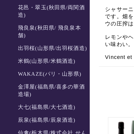
花邑・翠玉(秋田県/両関酒
シャサーニ
造)
です。畑を
ウの圧搾は
飛良泉(秋田県/ 飛良泉本
舗)
レモンやヘ
い味わい。
出羽桜(山形県/出羽桜酒造)
Vincent e
米鶴(山形県/米鶴酒造)
WAKAZE(パリ・山形県)
金澤屋(福島県/喜多の華酒
造場)
大七(福島県/大七酒造)
辰泉(福島県/辰泉酒造)
仙禽(栃木県/株式会社 せん