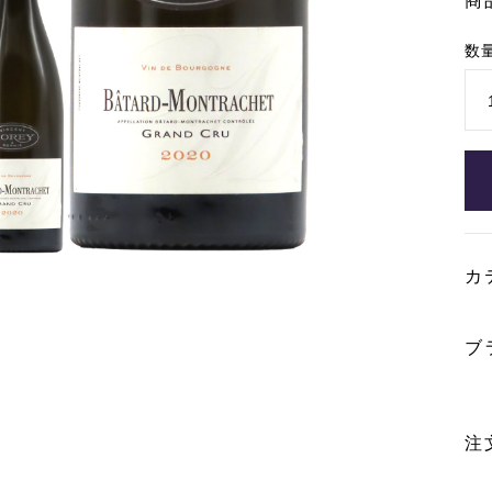
商
数
カ
ブ
注