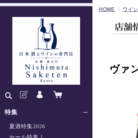
HOME
ワイ
ヴァ
特集
夏酒特集2026
セール特集！