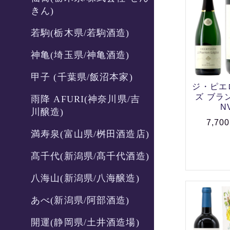
きん)
若駒(栃木県/若駒酒造)
神亀(埼玉県/神亀酒造)
甲子 (千葉県/飯沼本家)
ジ・ピエ
ズ ブラ
雨降 AFURI(神奈川県/吉
N
川醸造)
7,70
満寿泉(富山県/桝田酒造店)
髙千代(新潟県/髙千代酒造)
八海山(新潟県/八海醸造)
あべ(新潟県/阿部酒造)
開運(静岡県/土井酒造場)