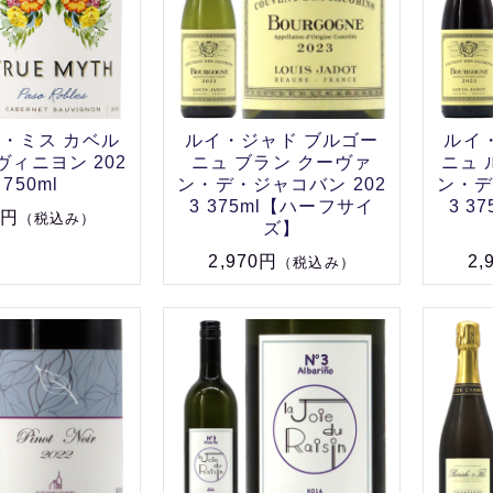
・ミス カベル
ルイ・ジャド ブルゴー
ルイ
ィニヨン 202
ニュ ブラン クーヴァ
ニュ 
 750ml
ン・デ・ジャコバン 202
ン・デ
3 375ml【ハーフサイ
3 3
0円
（税込み）
ズ】
2,970円
2,
（税込み）