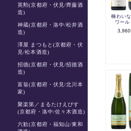
英勲(京都府・伏見/齊藤酒
造)
楠わいな
ワール 2
神蔵(京都府・洛中/松井酒
3,96
造)
澤屋 まつもと(京都府・伏
見/松本酒造)
招德(京都府・伏見/招德酒
造)
富翁(京都府・伏見/北川本
家)
聚楽第／まるたけえびす
(京都府・洛中/佐々木酒造)
六歓(京都府・福知山/東和