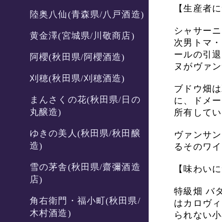
【生産者に
陸奥八仙(青森県/八戸酒造)
シャサーニ
黄金澤(宮城県/川敬商店)
次男トマ・
ールの引退
阿櫻(秋田県/阿櫻酒造)
ヌがヴァン
刈穂(秋田県/刈穂酒造)
ブドウ畑は
まんさくの花(秋田県/日の
に、ドメー
丸醸造)
所有してい
ゆきの美人(秋田県/秋田醸
ヴァンサン
造)
るそのワイ
雪の茅舎(秋田県/齋彌酒造
【味わいに
店)
特級畑 バ
角右衛門・福小町(秋田県/
はカロヴィ
木村酒造)
られない小