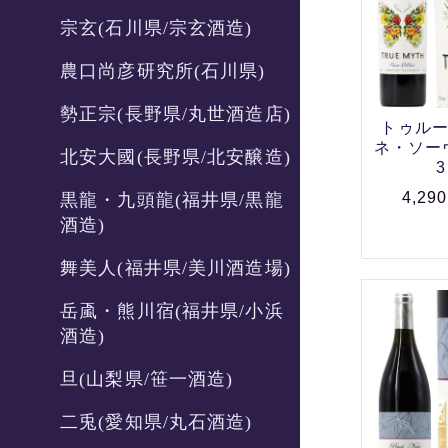
宗玄(石川県/宗玄酒造)
農口尚彦研究所(石川県)
勢正宗(長野県/丸世酒造店)
トゥルー
ネ・ソーヴ
北安大國(長野県/北安醸造)
3
4,29
黒龍・九頭龍(福井県/黒龍
酒造)
舞美人(福井県/美川酒造場)
岳颪・熊川宿(福井県/小浜
酒造)
旦(山梨県/笹一酒造)
二兎(愛知県/丸石酒造)