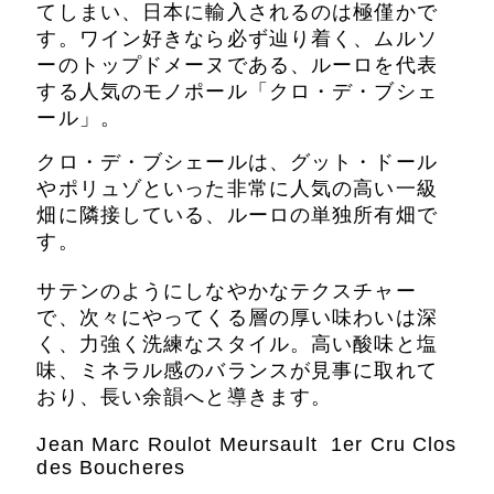
てしまい、日本に輸入されるのは極僅かで
す。ワイン好きなら必ず辿り着く、ムルソ
ーのトップドメーヌである、ルーロを代表
する人気のモノポール「
クロ・デ・ブシェ
ール
」。
クロ・デ・ブシェールは、グット・ドール
やポリュゾといった非常に人気の高い一級
畑に隣接している、ルーロの単独所有畑で
す。
サテンのようにしなやかなテクスチャー
で、次々にやってくる層の厚い味わいは深
く、力強く洗練なスタイル。高い酸味と塩
味、ミネラル感のバランスが見事に取れて
おり、長い余韻へと導きます。
Jean Marc Roulot Meursault 1er Cru Clos
des Boucheres