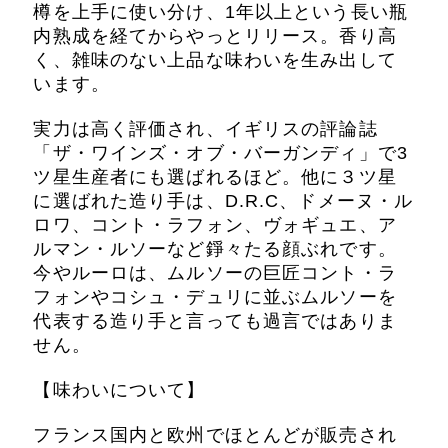
樽を上手に使い分け、1年以上という長い瓶
内熟成を経てからやっとリリース。香り高
く、雑味のない上品な味わいを生み出して
います。
実力は高く評価され、イギリスの評論誌
「ザ・ワインズ・オブ・バーガンディ」で3
ツ星生産者にも選ばれるほど。他に３ツ星
に選ばれた造り手は、D.R.C、ドメーヌ・ル
ロワ、コント・ラフォン、ヴォギュエ、ア
ルマン・ルソーなど錚々たる顔ぶれです。
今やルーロは、ムルソーの巨匠コント・ラ
フォンやコシュ・デュリに並ぶムルソーを
代表する造り手と言っても過言ではありま
せん。
【味わいについて】
フランス国内と欧州でほとんどが販売され