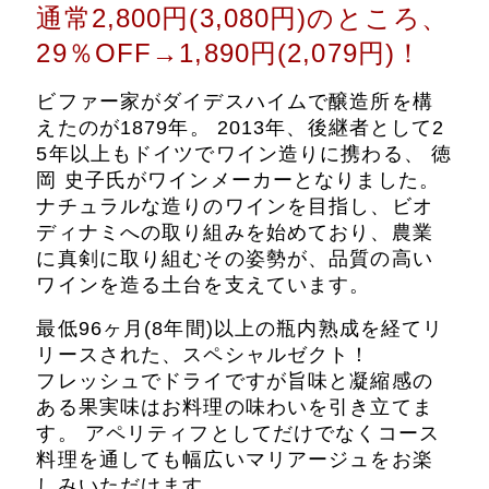
通常2,800円(3,080円)のところ、
29％OFF→1,890円(2,079円)！
ビファー家がダイデスハイムで醸造所を構
えたのが1879年。 2013年、後継者として2
5年以上もドイツでワイン造りに携わる、 徳
岡 史子氏がワインメーカーとなりました。
ナチュラルな造りのワインを目指し、ビオ
ディナミへの取り組みを始めており、農業
に真剣に取り組むその姿勢が、品質の高い
ワインを造る土台を支えています。
最低
96ヶ月(
8年間)以上
の瓶内熟成を経てリ
リースされた、スペシャルゼクト！
フレッシュでドライですが旨味と凝縮感の
ある果実味はお料理の味わいを引き立てま
す。 アペリティフとしてだけでなくコース
料理を通しても幅広いマリアージュをお楽
しみいただけます。