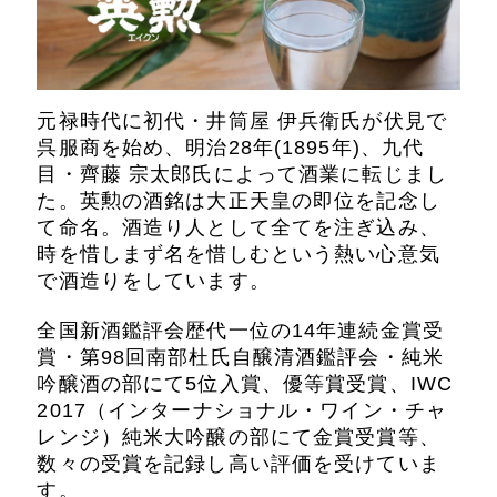
元禄時代に初代・井筒屋 伊兵衛氏が伏見で
呉服商を始め、明治28年(1895年)、九代
目・齊藤 宗太郎氏によって酒業に転じまし
た。英勲の酒銘は大正天皇の即位を記念し
て命名。酒造り人として全てを注ぎ込み、
時を惜しまず名を惜しむという熱い心意気
で酒造りをしています。
全国新酒鑑評会歴代一位の14年連続金賞受
賞・第98回南部杜氏自醸清酒鑑評会・純米
吟醸酒の部にて5位入賞、優等賞受賞、IWC
2017（インターナショナル・ワイン・チャ
レンジ）純米大吟醸の部にて金賞受賞等、
数々の受賞を記録し高い評価を受けていま
す。